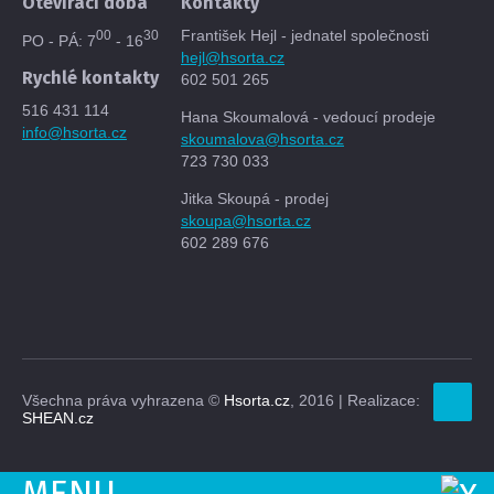
Otevírací doba
Kontakty
František Hejl - jednatel společnosti
00
30
PO - PÁ: 7
- 16
hejl@hsorta.cz
Rychlé kontakty
602 501 265
516 431 114
Hana Skoumalová - vedoucí prodeje
info@hsorta.cz
skoumalova@hsorta.cz
723 730 033
Jitka Skoupá - prodej
skoupa@hsorta.cz
602 289 676
Všechna práva vyhrazena ©
Hsorta.cz
, 2016 | Realizace:
SHEAN.cz
MENU