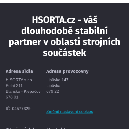
HSORTA.cz - váš
dlouhodobě stabilní
partner v oblasti strojních
součástek
Adresa sídla
Adresa provozovny
H SORTA s.r.o.
Lipůvka 147
Polní 211
Lipůvka
Blansko - Klepačov
679 22
678 01
IČ: 04577329
Změnit nastavení cookies