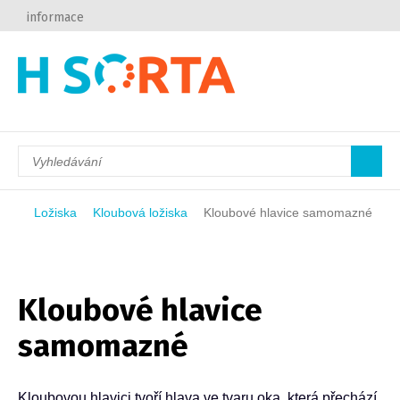
informace
Ložiska
Kloubová ložiska
Kloubové hlavice samomazné
Kloubové hlavice
samomazné
Kloubovou hlavici tvoří hlava ve tvaru oka, která přechází