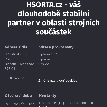
HSORTA.cz - váš
dlouhodobě stabilní
partner v oblasti strojních
součástek
Adresa sídla
Adresa provozovny
H SORTA s.r.o.
Lipůvka 147
Polní 211
Lipůvka
Blansko - Klepačov
679 22
678 01
IČ: 04577329
Změnit nastavení cookies
Otevírací doba
Kontakty
František Hejl - jednatel společnosti
00
30
PO - PÁ: 7
- 16