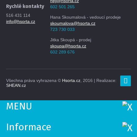
hejl@hsorta.cz
Rychlé kontakty
602 501 265
516 431 114
Hana Skoumalová - vedoucí prodeje
info@hsorta.cz
skoumalova@hsorta.cz
723 730 033
Jitka Skoupá - prodej
skoupa@hsorta.cz
602 289 676
Všechna práva vyhrazena ©
Hsorta.cz
, 2016 | Realizace:
SHEAN.cz
MENU
Informace