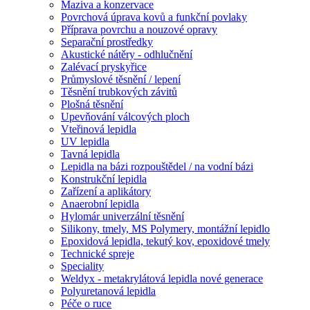
Maziva a konzervace
Povrchová úprava kovů a funkční povlaky
Příprava povrchu a nouzové opravy
Separační prostředky
Akustické nátěry - odhlučnění
Zalévací pryskyřice
Průmyslové těsnění / lepení
Těsnění trubkových závitů
Plošná těsnění
Upevňování válcových ploch
Vteřinová lepidla
UV lepidla
Tavná lepidla
Lepidla na bázi rozpouštědel / na vodní bázi
Konstrukční lepidla
Zařízení a aplikátory
Anaerobní lepidla
Hylomár univerzální těsnění
Silikony, tmely, MS Polymery, montážní lepidlo
Epoxidová lepidla, tekutý kov, epoxidové tmely
Technické spreje
Speciality
Weldyx - metakrylátová lepidla nové generace
Polyuretanová lepidla
Péče o ruce