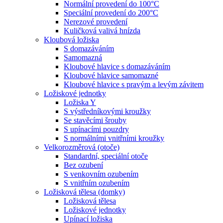
Normální provedení do 100°C
Speciální provedení do 200°C
Nerezové provedení
Kuličková valivá hnízda
Kloubová ložiska
S domazáváním
Samomazná
Kloubové hlavice s domazáváním
Kloubové hlavice samomazné
Kloubové hlavice s pravým a levým závitem
Ložiskové jednotky
Ložiska Y
S výstředníkovými kroužky
Se stavěcími šrouby
S upínacími pouzdry
S normálními vnitřními kroužky
Velkorozměrová (otoče)
Standardní, speciální otoče
Bez ozubení
S venkovním ozubením
S vnitřním ozubením
Ložisková tělesa (domky)
Ložisková tělesa
Ložiskové jednotky
Upínací ložiska