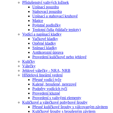
Příslušenství valivých ložisek
Upínací pouzdra
Stahovací pouzdra
Upínací a stahovací kruhové
Matice
Pojistné podložky
Teplotní čidla (hlídače teploty)
Vodící a napínací kladky
Vačkové kladky
Opěrné kladky
Snímací kladky
Antikorozní úprava
Provedení kuličkové nebo jehlové
Kuličky
Válečky
Jehlové válečky - NRA, NRB
Hřídelová lineární vedení
Přesné vodící tyče
Kalené, broušené, nerezové
Podpěry vodících tyčí
Provedení kluzné
Provedení s valivými elementy
Kuličkové a válečkové pohybové šrouby
Přesné kuličkové šrouby s válcovaným závitem
Kuličkové šrouby s broušeným závitem