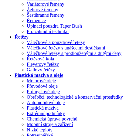
Variátorové řemeny
Žebrové řemeny
Šestihranné řemeny
Řemenice
Upínací pouzdra Taper Bush
Pro zahradní techniku
Řetězy
Válečkové a pouzdrové řetězy
Válečkové řetězy s unášecími destičkami
Válečkové řetězy s prodlouženými a dutými čepy
Řetězová kola
Fleyerovy řetězy
Gallovy řetězy
Plastická maziva a oleje
Motorové oleje
Převodové oleje
Průmyslové oleje
Obráběcí, technologické a konzervační prostředky
Automobilové oleje
Plastická maziva
Extrémní podmínky
Chemická úprava povrchů
Mobilní stroje a zařízení
Nízké teploty
Potravinářská