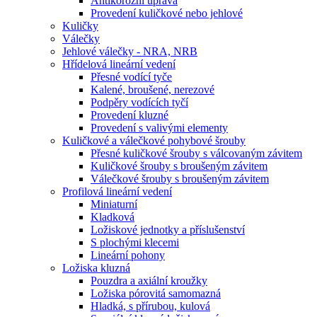
Antikorozní úprava
Provedení kuličkové nebo jehlové
Kuličky
Válečky
Jehlové válečky - NRA, NRB
Hřídelová lineární vedení
Přesné vodící tyče
Kalené, broušené, nerezové
Podpěry vodících tyčí
Provedení kluzné
Provedení s valivými elementy
Kuličkové a válečkové pohybové šrouby
Přesné kuličkové šrouby s válcovaným závitem
Kuličkové šrouby s broušeným závitem
Válečkové šrouby s broušeným závitem
Profilová lineární vedení
Miniaturní
Kladková
Ložiskové jednotky a příslušenství
S plochými klecemi
Lineární pohony
Ložiska kluzná
Pouzdra a axiální kroužky
Ložiska pórovitá samomazná
Hladká, s přírubou, kulová