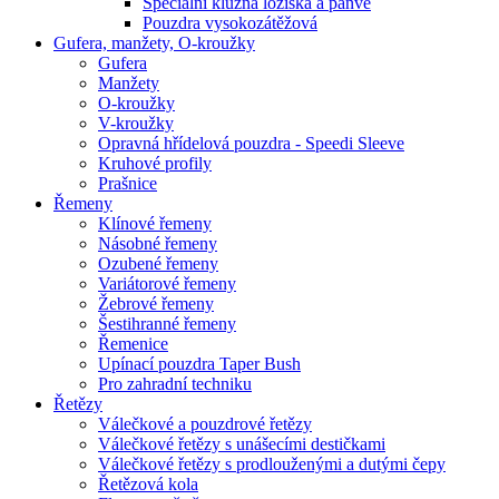
Speciální kluzná ložiska a pánve
Pouzdra vysokozátěžová
Gufera, manžety, O-kroužky
Gufera
Manžety
O-kroužky
V-kroužky
Opravná hřídelová pouzdra - Speedi Sleeve
Kruhové profily
Prašnice
Řemeny
Klínové řemeny
Násobné řemeny
Ozubené řemeny
Variátorové řemeny
Žebrové řemeny
Šestihranné řemeny
Řemenice
Upínací pouzdra Taper Bush
Pro zahradní techniku
Řetězy
Válečkové a pouzdrové řetězy
Válečkové řetězy s unášecími destičkami
Válečkové řetězy s prodlouženými a dutými čepy
Řetězová kola