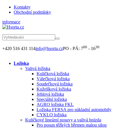
Kontakty
Obchodní podmínky
informace
00
30
+420 516 431 114
info@hsorta.cz
PO - PÁ: 7
- 16
Ložiska
Valivá ložiska
Kuličková ložiska
Válečková ložiska
Soudečková ložiska
Kuželíková ložiska
Jehlová ložiska
Speciální ložiska
AGRO ložiska FKL
Ložiska FERSA pro nákladní automobily
CYKLO ložiska
Kuličkové lineární posuvy a valivá hnízda
Pro posun těžkých břemen malou silou