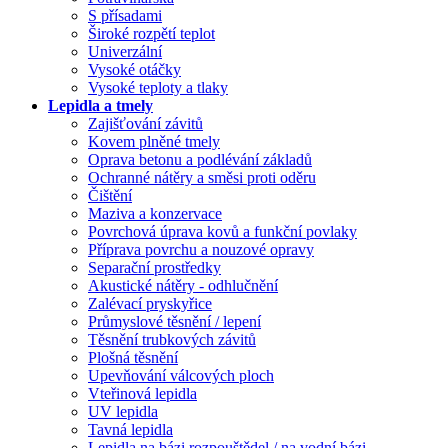
S přísadami
Široké rozpětí teplot
Univerzální
Vysoké otáčky
Vysoké teploty a tlaky
Lepidla a tmely
Zajišťování závitů
Kovem plněné tmely
Oprava betonu a podlévání základů
Ochranné nátěry a směsi proti oděru
Čištění
Maziva a konzervace
Povrchová úprava kovů a funkční povlaky
Příprava povrchu a nouzové opravy
Separační prostředky
Akustické nátěry - odhlučnění
Zalévací pryskyřice
Průmyslové těsnění / lepení
Těsnění trubkových závitů
Plošná těsnění
Upevňování válcových ploch
Vteřinová lepidla
UV lepidla
Tavná lepidla
Lepidla na bázi rozpouštědel / na vodní bázi