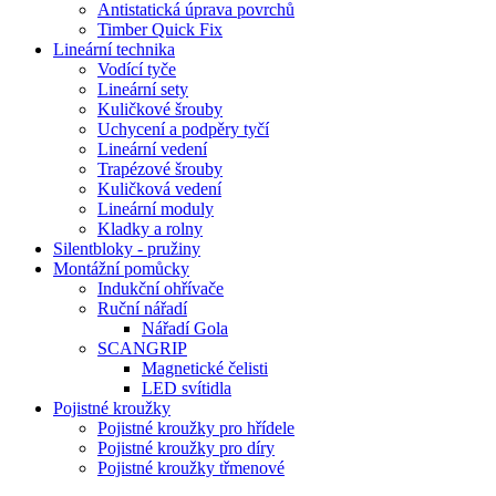
Antistatická úprava povrchů
Timber Quick Fix
Lineární technika
Vodící tyče
Lineární sety
Kuličkové šrouby
Uchycení a podpěry tyčí
Lineární vedení
Trapézové šrouby
Kuličková vedení
Lineární moduly
Kladky a rolny
Silentbloky - pružiny
Montážní pomůcky
Indukční ohřívače
Ruční nářadí
Nářadí Gola
SCANGRIP
Magnetické čelisti
LED svítidla
Pojistné kroužky
Pojistné kroužky pro hřídele
Pojistné kroužky pro díry
Pojistné kroužky třmenové