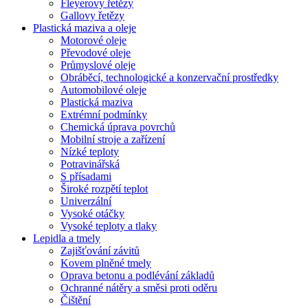
Fleyerovy řetězy
Gallovy řetězy
Plastická maziva a oleje
Motorové oleje
Převodové oleje
Průmyslové oleje
Obráběcí, technologické a konzervační prostředky
Automobilové oleje
Plastická maziva
Extrémní podmínky
Chemická úprava povrchů
Mobilní stroje a zařízení
Nízké teploty
Potravinářská
S přísadami
Široké rozpětí teplot
Univerzální
Vysoké otáčky
Vysoké teploty a tlaky
Lepidla a tmely
Zajišťování závitů
Kovem plněné tmely
Oprava betonu a podlévání základů
Ochranné nátěry a směsi proti oděru
Čištění