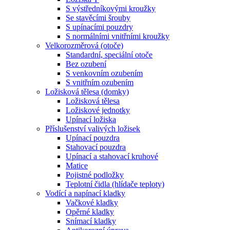
S výstředníkovými kroužky
Se stavěcími šrouby
S upínacími pouzdry
S normálními vnitřními kroužky
Velkorozměrová (otoče)
Standardní, speciální otoče
Bez ozubení
S venkovním ozubením
S vnitřním ozubením
Ložisková tělesa (domky)
Ložisková tělesa
Ložiskové jednotky
Upínací ložiska
Příslušenství valivých ložisek
Upínací pouzdra
Stahovací pouzdra
Upínací a stahovací kruhové
Matice
Pojistné podložky
Teplotní čidla (hlídače teploty)
Vodící a napínací kladky
Vačkové kladky
Opěrné kladky
Snímací kladky