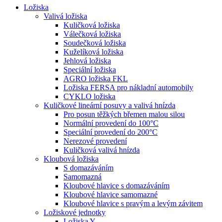
Ložiska
Valivá ložiska
Kuličková ložiska
Válečková ložiska
Soudečková ložiska
Kuželíková ložiska
Jehlová ložiska
Speciální ložiska
AGRO ložiska FKL
Ložiska FERSA pro nákladní automobily
CYKLO ložiska
Kuličkové lineární posuvy a valivá hnízda
Pro posun těžkých břemen malou silou
Normální provedení do 100°C
Speciální provedení do 200°C
Nerezové provedení
Kuličková valivá hnízda
Kloubová ložiska
S domazáváním
Samomazná
Kloubové hlavice s domazáváním
Kloubové hlavice samomazné
Kloubové hlavice s pravým a levým závitem
Ložiskové jednotky
Ložiska Y