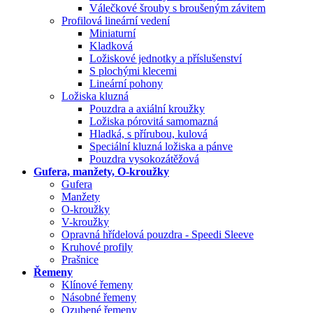
Válečkové šrouby s broušeným závitem
Profilová lineární vedení
Miniaturní
Kladková
Ložiskové jednotky a příslušenství
S plochými klecemi
Lineární pohony
Ložiska kluzná
Pouzdra a axiální kroužky
Ložiska pórovitá samomazná
Hladká, s přírubou, kulová
Speciální kluzná ložiska a pánve
Pouzdra vysokozátěžová
Gufera, manžety, O-kroužky
Gufera
Manžety
O-kroužky
V-kroužky
Opravná hřídelová pouzdra - Speedi Sleeve
Kruhové profily
Prašnice
Řemeny
Klínové řemeny
Násobné řemeny
Ozubené řemeny