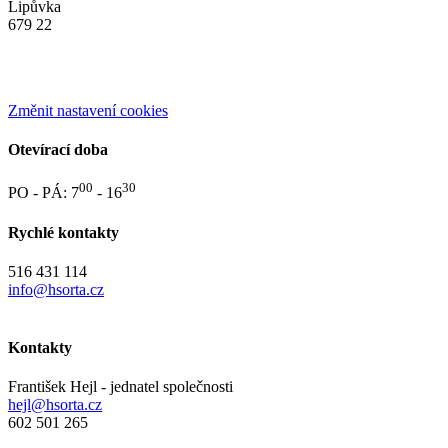
Lipůvka
679 22
Změnit nastavení cookies
Otevírací doba
00
30
PO - PÁ: 7
- 16
Rychlé kontakty
516 431 114
info@hsorta.cz
Kontakty
František Hejl - jednatel společnosti
hejl@hsorta.cz
602 501 265