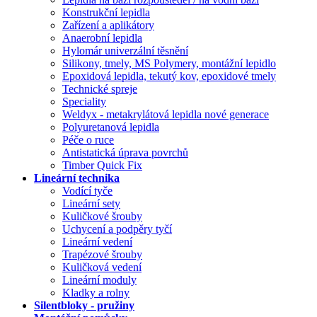
Konstrukční lepidla
Zařízení a aplikátory
Anaerobní lepidla
Hylomár univerzální těsnění
Silikony, tmely, MS Polymery, montážní lepidlo
Epoxidová lepidla, tekutý kov, epoxidové tmely
Technické spreje
Speciality
Weldyx - metakrylátová lepidla nové generace
Polyuretanová lepidla
Péče o ruce
Antistatická úprava povrchů
Timber Quick Fix
Lineární technika
Vodící tyče
Lineární sety
Kuličkové šrouby
Uchycení a podpěry tyčí
Lineární vedení
Trapézové šrouby
Kuličková vedení
Lineární moduly
Kladky a rolny
Silentbloky - pružiny