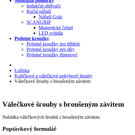
Montážní pomůcky
Indukční ohřívače
Ruční nářadí
Nářadí Gola
SCANGRIP
Magnetické čelisti
LED svítidla
Pojistné kroužky
Pojistné kroužky pro hřídele
Pojistné kroužky pro díry
Pojistné kroužky třmenové
Ložiska
Kuličkové a válečkové pohybové šrouby
Válečkové šrouby s broušeným závitem
Válečkové šrouby s broušeným závitem
Nabídka válečkových šroubů s broušeným závitem.
Poptávkový formulář