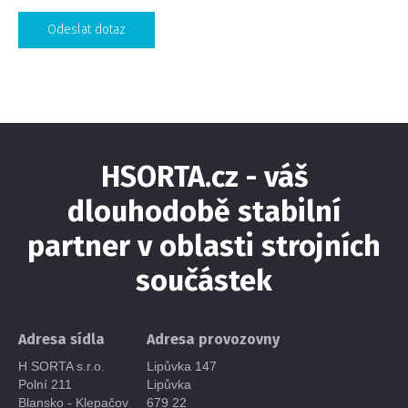
Odeslat dotaz
HSORTA.cz - váš
dlouhodobě stabilní
partner v oblasti strojních
součástek
Adresa sídla
Adresa provozovny
H SORTA s.r.o.
Lipůvka 147
Polní 211
Lipůvka
Blansko - Klepačov
679 22