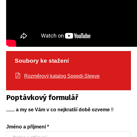
Soubory ke stažení
Rozměrový katalog Speedi-Sleeve
Poptávkový formulář
....... a my se Vám v co nejkratší době ozveme
!!
Jméno a příjmení *