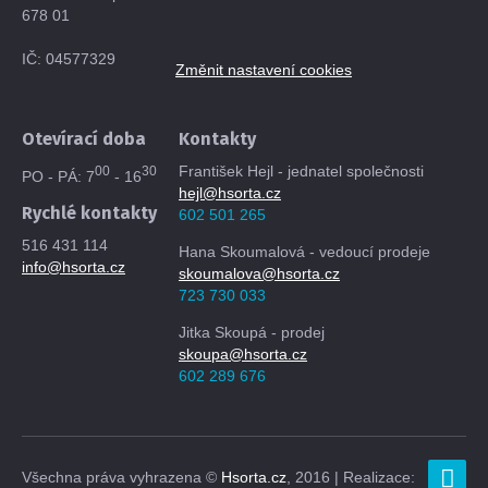
678 01
IČ: 04577329
Změnit nastavení cookies
Otevírací doba
Kontakty
František Hejl - jednatel společnosti
00
30
PO - PÁ: 7
- 16
hejl@hsorta.cz
Rychlé kontakty
602 501 265
516 431 114
Hana Skoumalová - vedoucí prodeje
info@hsorta.cz
skoumalova@hsorta.cz
723 730 033
Jitka Skoupá - prodej
skoupa@hsorta.cz
602 289 676
Všechna práva vyhrazena ©
Hsorta.cz
, 2016 | Realizace: