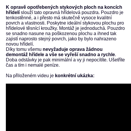
K opravě opotřebených stykových ploch na koncích
hřídelí
slouží tato opravná hřídelová pouzdra. Pouzdro je
tenkostěnné, a i přesto má skutečně vysoce kvalitní
povrch a vlastnosti. Poskytne ideální stykovou plochu pro
hřídelové těsnící kroužky. Montáž je jednoduchá. Pouzdro
se snadno nasune na poškozenou plochu a ihned tak
zajistí naprosto stejný povrch, jako by bylo nahrazeno
novou hřídelí.
Díky tomu všemu
nevyžaduje oprava žádnou
demontáž hřídele a vše se vyřeší snadno a rychle
.
Doba odstávky je pak minimální a vy ji nepocítíte. Ušetříte
čas a tím i nemalé peníze.
Na přiloženém videu je
konkrétní ukázka: